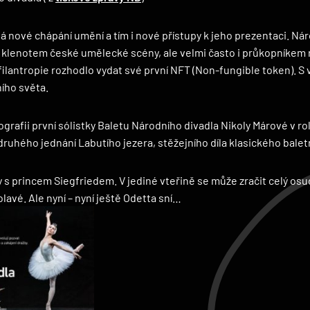
ádá nové chápání umění a tím i nové přístupy k jeho prezentaci. N
í, klenotem české umělecké scény, ale velmi často i průkopníkem
filantropie rozhodlo vydat své první NFT (Non-fungible token). S 
ního světa.
grafii první sólistky Baletu Národního divadla Nikoly Márové v rol
ruhého jednání Labutího jezera, stěžejního díla klasického balet
y s princem Siegfriedem. V jediné vteřině se může zračit celý osu
avé. Ale nyní – nyní ještě Odetta sní…