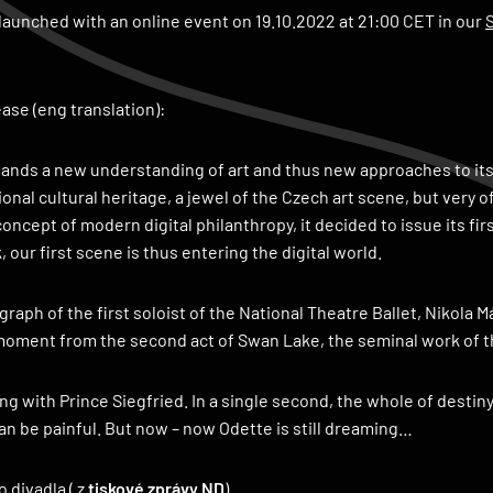
 launched with an online event on 19.10.2022 at 21:00 CET in our
ase (eng translation):
ands a new understanding of art and thus new approaches to its
tional cultural heritage, a jewel of the Czech art scene, but very 
concept of modern digital philanthropy, it decided to issue its fi
 our first scene is thus entering the digital world.
ograph of the first soloist of the National Theatre Ballet, Nikola 
moment from the second act of Swan Lake, the seminal work of the
ing with Prince Siegfried. In a single second, the whole of desti
an be painful. But now – now Odette is still dreaming…
 divadla ( z
tiskové zprávy ND
)