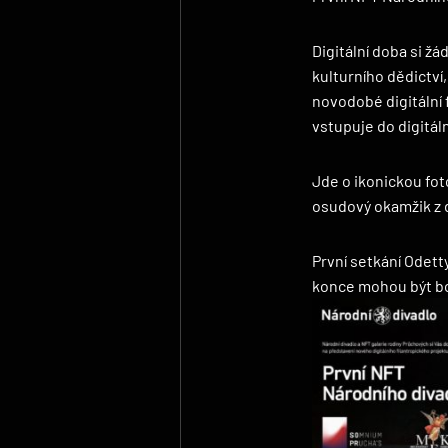
Digitální doba si ž
kulturního dědictv
novodobé digitální 
vstupuje do digitál
Jde o ikonickou foto
osudový okamžik z d
První setkání Odett
konce mohou být bol