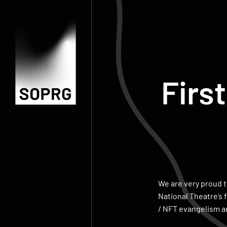
Firs
We are very proud t
National Theatre’s 
/ NFT evangelism a