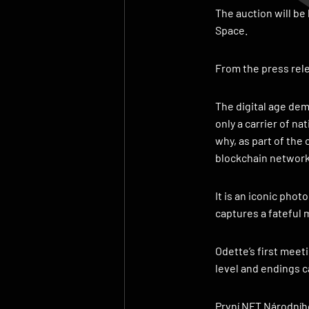
The auction will be
Space.
From the press rele
The digital age dem
only a carrier of na
why, as part of the 
blockchain network,
It is an iconic phot
captures a fateful 
Odette’s first meet
level and endings c
První NFT Národního